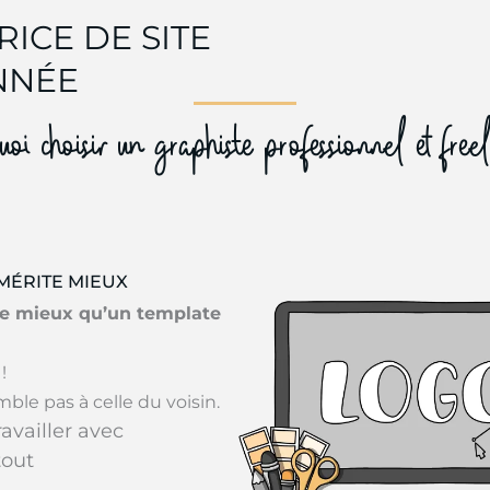
ICE DE SITE
NNÉE
oi choisir un graphiste professionnel et free
MÉRITE MIEUX
te mieux qu’un template
!
le pas à celle du voisin.
availler avec
tout